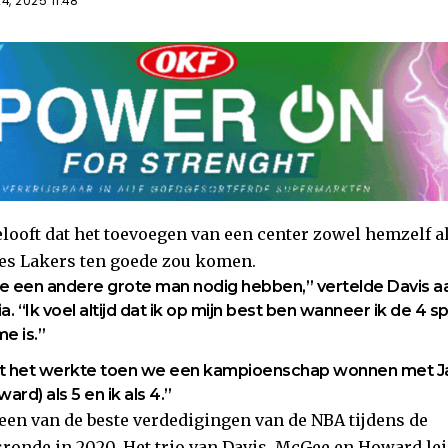
, 2025 11:48
looft dat het toevoegen van een center zowel hemzelf al
es Lakers ten goede zou komen.
we een andere grote man nodig hebben,” vertelde Davis a
. “Ik voel altijd dat ik op mijn best ben wanneer ik de 4 s
e is.”
t het werkte toen we een kampioenschap wonnen met J
rd) als 5 en ik als 4.”
een van de beste verdedigingen van de NBA tijdens de
nde in 2020. Het trio van Davis, McGee en Howard lei