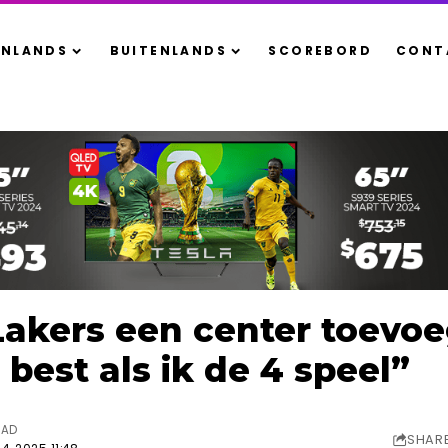
ENLANDS
BUITENLANDS
SCOREBORD
CONT
Lakers een center toevoe
best als ik de 4 speel”
EAD
SHAR