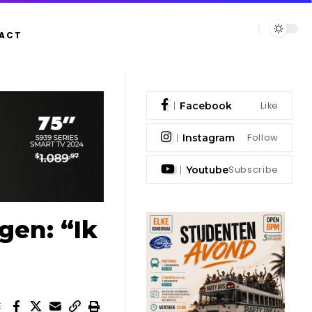
ACT
Like
Facebook
Follow
Instagram
Subscribe
Youtube
gen: “Ik
E