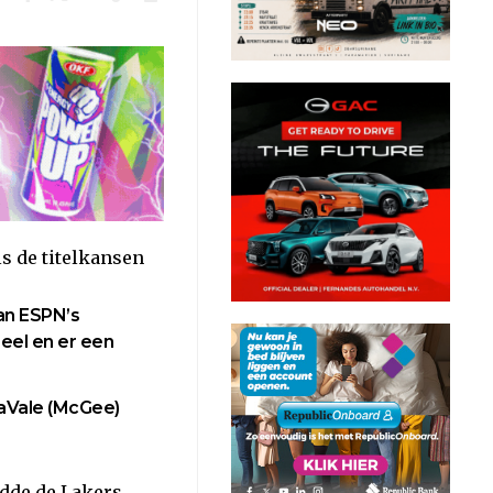
s de titelkansen
an ESPN’s
peel en er een
aVale (McGee)
dde de Lakers