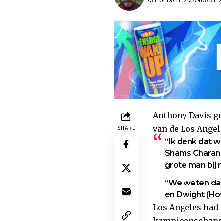
LAST UPDATED: JANUARY 24
Anthony Davis ge
van de Los Angel
SHARE
“Ik denk dat 
Shams Charania
grote man bij m
“We weten da
en Dwight (Howa
Los Angeles had 
kampioenschapsro