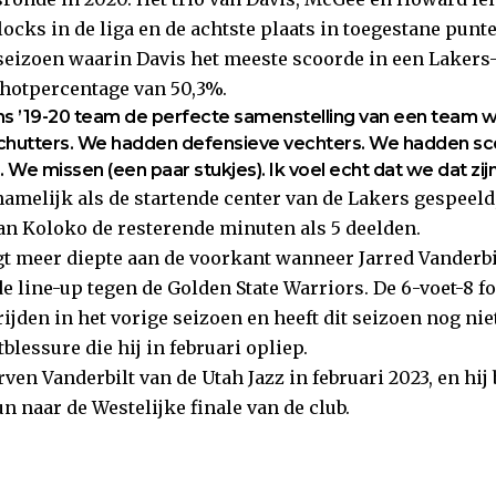
ocks in de liga en de achtste plaats in toegestane punte
seizoen waarin Davis het meeste scoorde in een Lakers-
chotpercentage van 50,3%.
ns ’19-20 team de perfecte samenstelling van een team wa
hutters. We hadden defensieve vechters. We hadden sc
… We missen (een paar stukjes). Ik voel echt dat we dat zijn
namelijk als de startende center van de Lakers gespeeld
an Koloko de resterende minuten als 5 deelden.
gt meer diepte aan de voorkant wanneer Jarred Vanderbi
de line-up tegen de Golden State Warriors. De 6-voet-8 
ijden in het vorige seizoen en heeft dit seizoen nog ni
lessure die hij in februari opliep.
ven Vanderbilt van de Utah Jazz in februari 2023, en hi
run naar de Westelijke finale van de club.