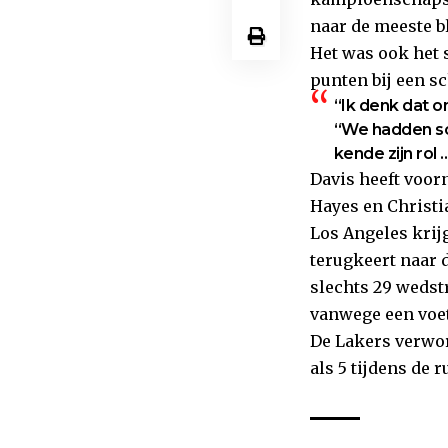
naar de meeste bl
Het was ook het 
punten bij een s
“Ik denk dat o
“We hadden sc
kende zijn rol 
Davis heeft voor
Hayes en Christi
Los Angeles krij
terugkeert naar 
slechts 29 wedstr
vanwege een voetb
De Lakers verwor
als 5 tijdens de 