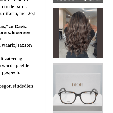
n in de paint.
uniform, met 26,1
s,” zei Davis.
orers. Iedereen
.”
, waarbij Jaxson
lt zaterdag
forward speelde
et gespeeld
j begon sindsdien