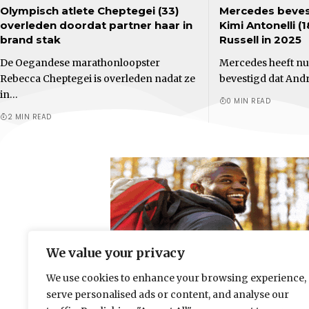
Olympisch atlete Cheptegei (33)
Mercedes bevest
overleden doordat partner haar in
Kimi Antonelli (
brand stak
Russell in 2025
De Oegandese marathonloopster
Mercedes heeft nu 
Rebecca Cheptegei is overleden nadat ze
bevestigd dat And
in…
0 MIN READ
2 MIN READ
We value your privacy
We use cookies to enhance your browsing experience,
serve personalised ads or content, and analyse our