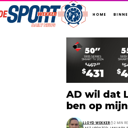
HOME
BINN
AD wil dat 
ben op mijn 
LLOYD WEKKER
2 MIN R