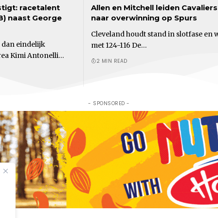
igt: racetalent
Allen en Mitchell leiden Cavaliers
18) naast George
naar overwinning op Spurs
Cleveland houdt stand in slotfase en 
dan eindelijk
met 124-116 De…
rea Kimi Antonelli…
2 MIN READ
- SPONSORED -