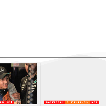
RMULE 1
BASKETBAL
BUITENLANDS
NBA