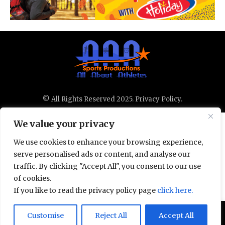
© All Rights Reserved 2025.
Privacy Policy.
We value your privacy
We use cookies to enhance your browsing experience,
serve personalised ads or content, and analyse our
traffic. By clicking "Accept All", you consent to our use
of cookies.
If you like to read the privacy policy page
click here.
Door deze site te gebruiken, ga je akkoord met het
Customise
Reject All
Accept All
Accept
Privacybeleid
en de
Gebruiksvoorwaarden
.