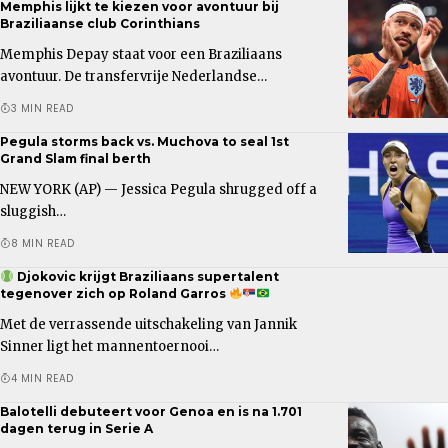
Memphis lijkt te kiezen voor avontuur bij
Braziliaanse club Corinthians
Memphis Depay staat voor een Braziliaans
avontuur. De transfervrije Nederlandse…
3 MIN READ
Pegula storms back vs. Muchova to seal 1st
Grand Slam final berth
NEW YORK (AP) — Jessica Pegula shrugged off a
sluggish…
8 MIN READ
Djokovic krijgt Braziliaans supertalent
tegenover zich op Roland Garros
Met de verrassende uitschakeling van Jannik
Sinner ligt het mannentoernooi…
4 MIN READ
Balotelli debuteert voor Genoa en is na 1.701
dagen terug in Serie A