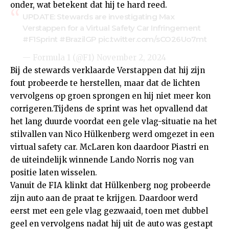
onder, wat betekent dat hij te hard reed.
UPDATE: Stewards are investigating Max
Verstappen for a Virtual Safety Car Infringement
#F1Sprint
#BrazilGP
pic.twitter.com/sCO26Uo7mt
— Formula 1 (@F1)
November 2, 2024
Bij de stewards verklaarde Verstappen dat hij zijn
fout probeerde te herstellen, maar dat de lichten
vervolgens op groen sprongen en hij niet meer kon
corrigeren.Tijdens de sprint was het opvallend dat
het lang duurde voordat een gele vlag-situatie na het
stilvallen van Nico Hülkenberg werd omgezet in een
virtual safety car. McLaren kon daardoor Piastri en
de uiteindelijk winnende Lando Norris nog van
positie laten wisselen.
Vanuit de FIA klinkt dat Hülkenberg nog probeerde
zijn auto aan de praat te krijgen. Daardoor werd
eerst met een gele vlag gezwaaid, toen met dubbel
geel en vervolgens nadat hij uit de auto was gestapt