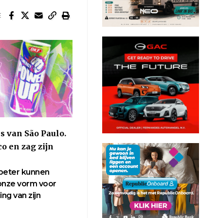
E
s van São Paulo.
o en zag zijn
 beter kunnen
onze vorm voor
ng van zijn