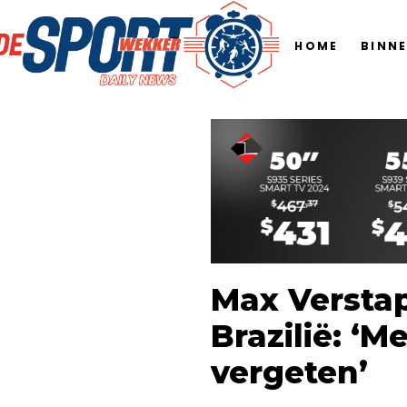
HOME
BINN
Max Verstap
Brazilië: ‘
vergeten’