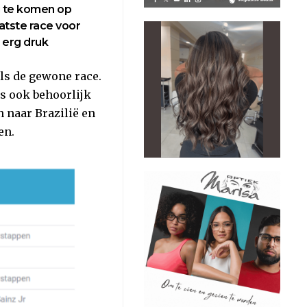
g te komen op
atste race voor
s erg druk
als de gewone race.
is ook behoorlijk
n naar Brazilië en
en.