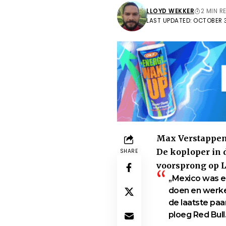
LLOYD WEKKER
2 MIN R
LAST UPDATED: OCTOBER 3
Max Verstappen 
De koploper in 
SHARE
voorsprong op L
,,Mexico was 
doen en werke
de laatste paa
ploeg Red Bull