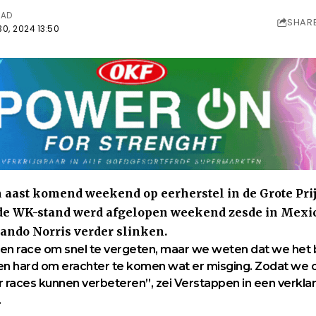
EAD
SHAR
0, 2024 13:50
aast komend weekend op eerherstel in de Grote Prij
de WK-stand werd afgelopen weekend zesde in Mexic
ando Norris verder slinken.
een race om snel te vergeten, maar we weten dat we het
n hard om erachter te komen wat er misging. Zodat we 
r races kunnen verbeteren”, zei Verstappen in een verklari
.