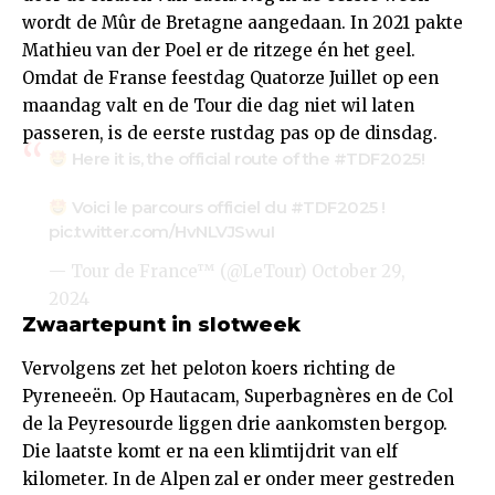
wordt de Mûr de Bretagne aangedaan. In 2021 pakte
Mathieu van der Poel er de ritzege én het geel.
Omdat de Franse feestdag Quatorze Juillet op een
maandag valt en de Tour die dag niet wil laten
passeren, is de eerste rustdag pas op de dinsdag.
Here it is, the official route of the
#TDF2025
!
Voici le parcours officiel du
#TDF2025
!
pic.twitter.com/HvNLVJSwuI
— Tour de France™ (@LeTour)
October 29,
2024
Zwaartepunt in slotweek
Vervolgens zet het peloton koers richting de
Pyreneeën. Op Hautacam, Superbagnères en de Col
de la Peyresourde liggen drie aankomsten bergop.
Die laatste komt er na een klimtijdrit van elf
kilometer. In de Alpen zal er onder meer gestreden