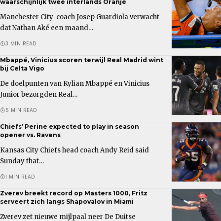
waarschijnlijk twee interlands Oranje
Manchester City-coach Josep Guardiola verwacht
dat Nathan Aké een maand…
3 MIN READ
Mbappé, Vinicius scoren terwijl Real Madrid wint
bij Celta Vigo
De doelpunten van Kylian Mbappé en Vinicius
Junior bezorgden Real…
5 MIN READ
Chiefs’ Perine expected to play in season
opener vs. Ravens
Kansas City Chiefs head coach Andy Reid said
Sunday that…
1 MIN READ
Zverev breekt record op Masters 1000, Fritz
serveert zich langs Shapovalov in Miami
Zverev zet nieuwe mijlpaal neer De Duitse