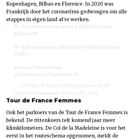
Kopenhagen, Bilbao en Florence. In 2020 was
Frankrijk door het coronavirus gedwongen om alle
etappes in eigen land af te werken.
The official route of the
#TDFF2025
avec
@GoZwift
!
Voici le parcours officiel du
#TDFF2025
avec
Zwift !
#WatchTheFemmes
pic.twitter.com/DzmXlWY11r
— Le Tour de France Femmes avec Zwift
(@LeTourFemmes)
October 29, 2024
Tour de France Femmes
Ook het parkoers van de Tour de France Femmes is
bekend. De rittenkoers telt komend jaar meer
klimkilometers. De Col de la Madeleine is voor het
eerst in het routeschema opgenomen, meldt de