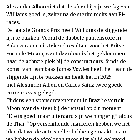
Alexander Albon ziet dat de sfeer bij zijn werkgever
Williams goed is, zeker na de sterke reeks aan F1-
races.
De laatste Grands Prix heeft
Williams
de stijgende
lijn te pakken. Vooral de dubbele puntenscore in
Baku was een uitstekend resultaat voor het Britse
Formule 1-team, want daardoor is het geklommen
naar de achtste plek bij de constructeurs. Sinds de
komst van teambaas James Vowles heeft het team de
stijgende lijn te pakken en heeft het in 2025
met
Alexander Albon
en
Carlos Sainz
twee goede
coureurs vastgelegd.
Tijdens een sponsorevenement in Brazilië vertelt
Albon over de sfeer bij de renstal op dit moment.
“Die is goed, maar uiteraard zijn we hongerig”, aldus
de Thai. “Op verschillende manieren hebben we het
idee dat we de auto sneller hebben gemaakt, maar
we hebben de afgelopen races niet altijd geleverd.