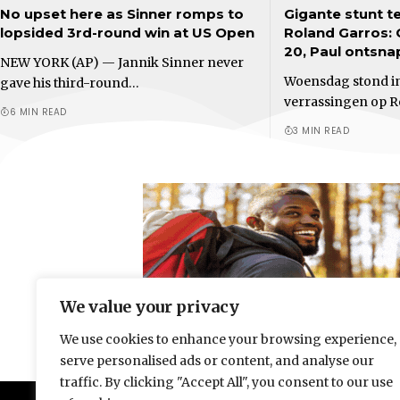
No upset here as Sinner romps to
Gigante stunt t
lopsided 3rd-round win at US Open
Roland Garros: G
20, Paul ontsnapt
NEW YORK (AP) — Jannik Sinner never
Woensdag stond in
gave his third-round…
verrassingen op R
6 MIN READ
3 MIN READ
We value your privacy
We use cookies to enhance your browsing experience,
serve personalised ads or content, and analyse our
traffic. By clicking "Accept All", you consent to our use