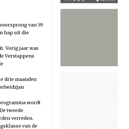
 voorsprong van 59
 hap uit die
. Vorig jaar was
rde Verstappens
de
kte drie maanden
zerbeidzjan
F1-programma wordt
 De tweede
orden verreden.
ngsklasse van de