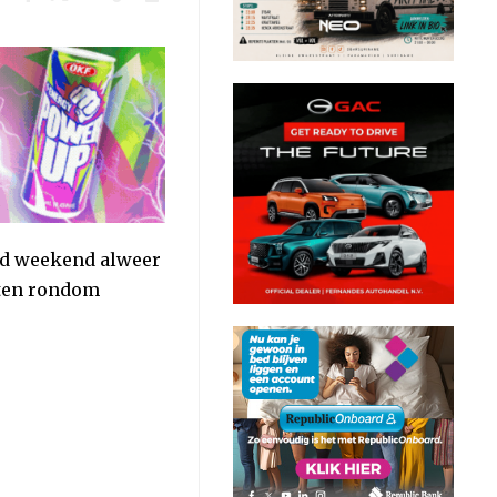
end weekend alweer
aten rondom