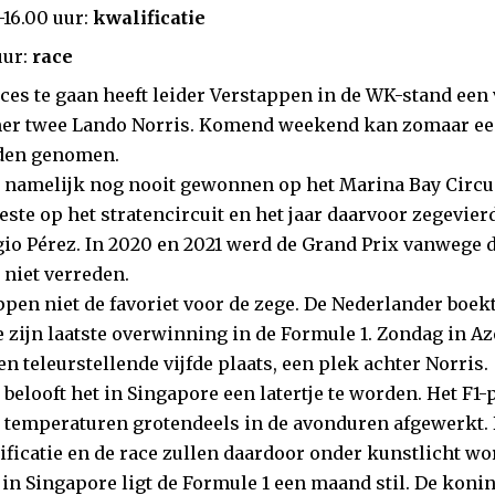
-16.00 uur:
kwalificatie
uur:
race
ces te gaan heeft leider Verstappen in de WK-stand een
r twee Lando Norris. Komend weekend kan zomaar een
den genomen.
 namelijk nog nooit gewonnen op het Marina Bay Circuit
este op het stratencircuit en het jaar daarvoor zegevie
io Pérez. In 2020 en 2021 werd de Grand Prix vanwege 
niet verreden.
ppen niet de favoriet voor de zege. De Nederlander boe
e zijn laatste overwinning in de Formule 1. Zondag in A
en teleurstellende vijfde plaats, een plek achter Norris.
 belooft het in Singapore een latertje te worden. Het 
temperaturen grotendeels in de avonduren afgewerkt.
lificatie en de race zullen daardoor onder kunstlicht w
 in Singapore ligt de Formule 1 een maand stil. De koni