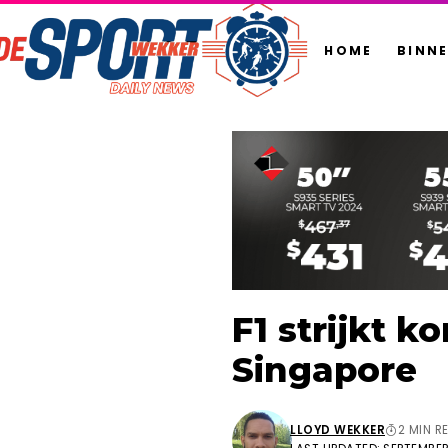
HOME
BINN
F1 strijkt 
Singapore
LLOYD WEKKER
2 MIN R