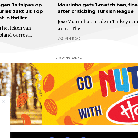
egen Tsitsipas op
Mourinho gets 1-match ban, fin
riek zakt uit Top
after criticizing Turkish league
 in thriller
Jose Mourinho’s tirade in Turkey cam
 het teken van
a cost. The…
oland Garros.…
2 MIN READ
- SPONSORED -