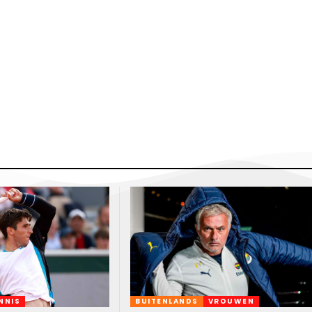
NNIS
BUITENLANDS
VROUWEN